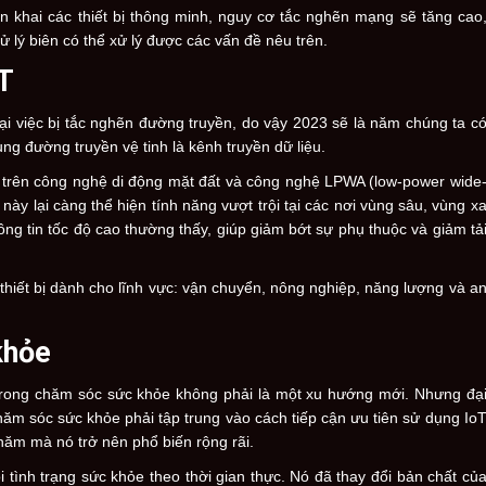
n khai các thiết bị thông minh, nguy cơ tắc nghẽn mạng sẽ tăng cao
ử lý biên có thể xử lý được các vấn đề nêu trên.
oT
ại việc bị tắc nghẽn đường truyền, do vậy 2023 sẽ là năm chúng ta c
ụng đường truyền vệ tinh là kênh truyền dữ liệu.
 trên công nghệ di động mặt đất và công nghệ LPWA (low-power wide
này lại càng thể hiện tính năng vượt trội tại các nơi vùng sâu, vùng x
hông tin tốc độ cao thường thấy, giúp giảm bớt sự phụ thuộc và giảm tả
thiết bị dành cho lĩnh vực: vận chuyển, nông nghiệp, năng lượng và a
khỏe
 trong chăm sóc sức khỏe không phải là một xu hướng mới. Nhưng đạ
ăm sóc sức khỏe phải tập trung vào cách tiếp cận ưu tiên sử dụng Io
năm mà nó trở nên phổ biến rộng rãi.
i tình trạng sức khỏe theo thời gian thực. Nó đã thay đổi bản chất củ