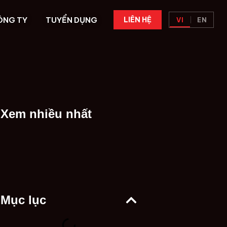
ÔNG TY
TUYỂN DỤNG
LIÊN HỆ
VI
EN
Xem nhiều nhất
T
Mục lục