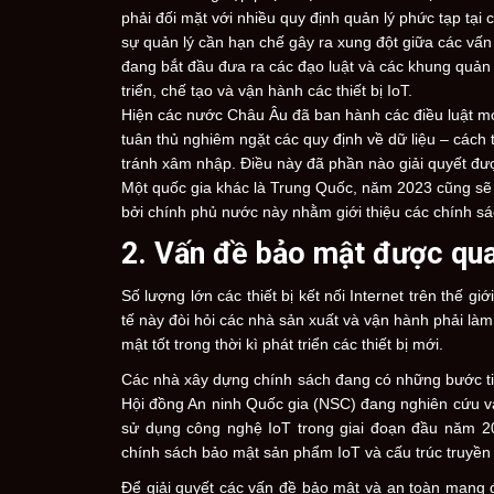
phải đối mặt với nhiều quy định quản lý phức tạp tại 
sự quản lý cần hạn chế gây ra xung đột giữa các vấn 
đang bắt đầu đưa ra các đạo luật và các khung quản l
triển, chế tạo và vận hành các thiết bị IoT.
Hiện các nước Châu Âu đã ban hành các điều luật mới
tuân thủ nghiêm ngặt các quy định về dữ liệu – cách t
tránh xâm nhập. Điều này đã phần nào giải quyết được
Một quốc gia khác là Trung Quốc, năm 2023 cũng sẽ 
bởi chính phủ nước này nhằm giới thiệu các chính sá
2. Vấn đề bảo mật được qu
Số lượng lớn các thiết bị kết nối Internet trên thế g
tế này đòi hỏi các nhà sản xuất và vận hành phải l
mật tốt trong thời kì phát triển các thiết bị mới.
Các nhà xây dựng chính sách đang có những bước tiế
Hội đồng An ninh Quốc gia (NSC) đang nghiên cứu và 
sử dụng công nghệ IoT trong giai đoạn đầu năm 
chính sách bảo mật sản phẩm IoT và cấu trúc truyền 
Để giải quyết các vấn đề bảo mật và an toàn mạng đố