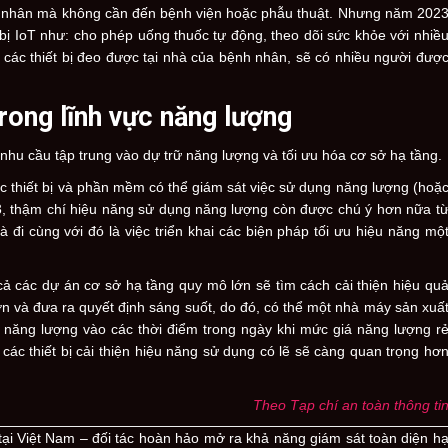
h nhân mà không cần đến bệnh viện hoặc phẫu thuật. Nhưng năm 202
bị IoT như: cho phép uống thuốc tự động, theo dõi sức khỏe với nhiề
ác thiết bị đeo được tại nhà của bệnh nhân, sẽ có nhiều người đượ
trong lĩnh vực năng lượng
hu cầu tập trung vào dự trữ năng lượng và tối ưu hóa cơ sở hạ tầng.
c thiết bị và phần mềm có thể giám sát việc sử dụng năng lượng (hoặ
23, thậm chí hiệu năng sử dụng năng lượng còn được chú ý hơn nữa t
đi cùng với đó là việc triển khai các biện pháp tối ưu hiệu năng mộ
 cả các dự án cơ sở hạ tầng quy mô lớn sẽ tìm cách cải thiện hiệu qu
ơn và đưa ra quyết định sáng suốt, do đó, có thể một nhà máy sản xuấ
u năng lượng vào các thời điểm trong ngày khi mức giá năng lượng r
 các thiết bị cải thiện hiệu năng sử dụng có lẽ sẽ càng quan trọng hơ
Theo Tạp chí an toàn thông ti
ại Việt Nam – đối tác hoàn hảo mở ra khả năng giám sát toàn diện h