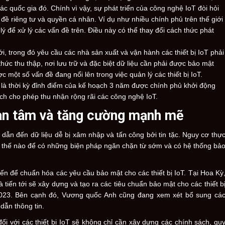
các quốc gia đó. Chính vì vậy, sự phát triển của công nghệ IoT đòi hỏi
đề riêng tư và quyền cá nhân. Ví dụ như nhiều chính phủ trên thế giới
ý để xử lý các vấn đề trên. Điều này có thể thay đổi cách thức phát
, trong đó yêu cầu các nhà sản xuất và vận hành các thiết bị IoT phải
hức thu thập, nơi lưu trữ và đặc biệt dữ liệu cần phải được bảo mật
 một số vấn đề đang nổi lên trong việc quản lý các thiết bị IoT.
là thời kỳ đỉnh điểm của kế hoạch 3 năm được chính phủ khởi động
ch cho phép thu nhận rộng rãi các công nghệ IoT.
an tâm và tăng cường mạnh mẽ
iới dẫn đến dữ liệu dễ bị xâm nhập và tấn công bởi tin tặc. Nguy cơ thự
àm thế nào để có những biện pháp ngăn chặn từ sớm và có hệ thống bả
n để chuẩn hóa các yêu cầu bảo mật cho các thiết bị IoT. Tại Hoa Kỳ
tiến tới sẽ xây dựng và tạo ra các tiêu chuẩn bảo mật cho các thiết b
2023. Bên cạnh đó, Vương quốc Anh cũng đang xem xét bổ sung cá
dẫn thông tin.
i với các thiết bị IoT sẽ không chỉ cần xây dựng các chính sách, qu