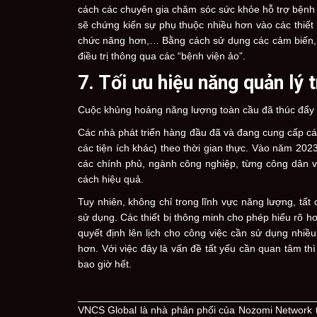
cách các chuyên gia chăm sóc sức khỏe hỗ trợ bện
sẽ chứng kiến sự phụ thuộc nhiều hơn vào các thiết 
chức năng hơn,… Bằng cách sử dụng các cảm biến, c
điều trị thông qua các “bệnh viện ảo”.
7. Tối ưu hiệu năng quản lý 
Cuộc khủng hoảng năng lượng toàn cầu đã thúc đẩy n
Các nhà phát triển hàng đầu đã và đang cung cấp cá
các tiện ích khác) theo thời gian thực. Vào năm 20
các chính phủ, ngành công nghiệp, từng công dân và 
cách hiệu quả.
Tuy nhiên, không chỉ trong lĩnh vực năng lượng, tất
sử dụng. Các thiết bị thông minh cho phép hiểu rõ h
quyết định lên lịch cho công việc cần sử dụng nhiề
hơn. Với việc đây là vấn đề tất yếu cần quan tâm thì
bao giờ hết.
VNCS Global là nhà phân phối của Nozomi Network t