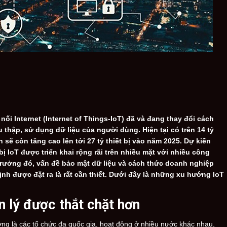
nối Internet (Internet of Things-IoT) đã và đang thay đổi cách
hu thập, sử dụng dữ liệu của người dùng. Hiện tại có trên 14 tỷ
nh sẽ còn tăng cao lên tới 27 tỷ thiết bị vào năm 2025. Dự kiến
bị IoT được triển khai rộng rãi trên nhiều mặt với nhiều công
rưởng đó, vấn đề bảo mật dữ liệu và cách thức doanh nghiệp
nh được đặt ra là rất cần thiết. Dưới đây là những xu hướng IoT
n lý được thắt chặt hơn
ờng là các tổ chức đa quốc gia, hoạt động ở nhiều nước khác nhau,