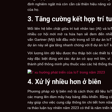
định nghiêm ngặt mà còn cần cải thiện hiệu năng xử l
của họ.
3. Tăng cường kết hợp trí t
Mối liên hệ bền chặt giữa trí tuệ nhân tạo (AI) và I
nhiều cơ hội mới mở ra hứa hẹn sẽ đem đến nhiề
vấn Gartner (Mỹ) bắt đầu một trong số 10 dự án IoT
dự án này sẽ gia tăng nhanh chóng với 8 dự án IoT k
Với lượng lớn dữ liệu được thu thập bởi các thiết bị
này đặc biệt đúng với các dự án có quy mô lớn, ví
thành phố thông minh phụ thuộc vào các hệ thống th
4. Xử lý nhiều hơn ở biên
Phương pháp xử lý biên mô tả cách thức dữ liệu IoT 
các mạng lên đám mây hay bảng điều khiển. Bằng cách
này giúp cho việc cung cấp thông tin chi tiết hơn n
ra thảo luận tuy nhiên năm 2023 có thể là năm triển kh