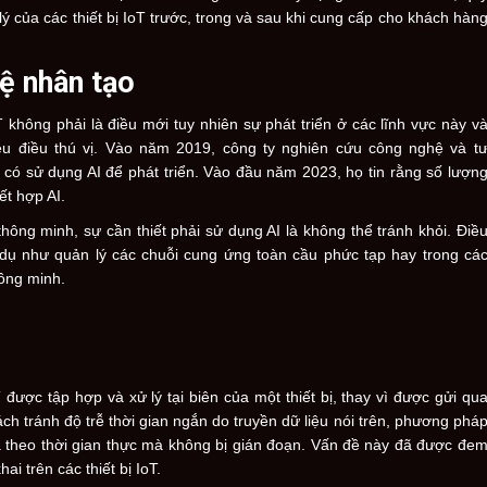
ý của các thiết bị IoT trước, trong và sau khi cung cấp cho khách hàn
uệ nhân tạo
oT không phải là điều mới tuy nhiên sự phát triển ở các lĩnh vực này v
u điều thú vị. Vào năm 2019, công ty nghiên cứu công nghệ và t
 có sử dụng AI để phát triển. Vào đầu năm 2023, họ tin rằng số lượn
ết hợp AI.
 thông minh, sự cần thiết phải sử dụng AI là không thể tránh khỏi. Điề
 dụ như quản lý các chuỗi cung ứng toàn cầu phức tạp hay trong cá
ông minh.
được tập hợp và xử lý tại biên của một thiết bị, thay vì được gửi qu
 tránh độ trễ thời gian ngắn do truyền dữ liệu nói trên, phương phá
ữa theo thời gian thực mà không bị gián đoạn. Vấn đề này đã được đe
ai trên các thiết bị IoT.