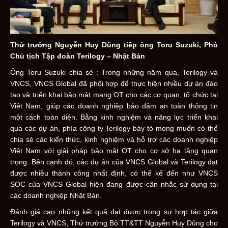
Thứ trưởng Nguyễn Huy Dũng tiếp ông Toru Suzuki, Phó
Chủ tịch Tập đoàn Terilogy – Nhật Bản
Ông
Toru Suzuki chia sẻ :
Trong những năm qua, Terilogy và
VNCS, VNCS Global đã phối hợp để thực hiện nhiều dự án đào
tạo và triển khai bảo mật mạng OT cho các cơ quan, tổ chức tại
Việt Nam, giúp các doanh nghiệp bảo đảm an toàn thông tin
một cách toàn diện. Bằng kinh nghiệm và năng lực triển khai
qua các dự án, phía công ty Terilogy
bày tỏ mong muốn có thể
chia sẻ các kiến thức, kinh nghiệm và hỗ trợ các doanh nghiệp
Việt Nam với giải pháp bảo mật OT cho cơ sở hạ tầng quan
trọng.
Bên cạnh đó, các dự án của VNCS Global và Terilogy đạt
được nhiều thành công nhất định, có thể kể đến như VNCS
SOC của VNCS Global hiện đang được cân nhắc sử dụng tại
các doanh nghiệp Nhật Bản.
Đánh giá cao những kết quả đạt được trong sự hợp tác giữa
Terilogy và VNCS, Thứ trưởng Bộ TT&TT Nguyễn Huy Dũng cho