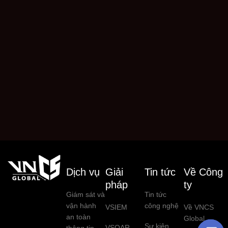
Dịch vụ
Giải
Tin tức
Về Công
pháp
ty
Giám sát và
Tin tức
vận hành
công nghệ
VSIEM
Về VNCS
an toàn
Global
Sự kiện
VSOAR