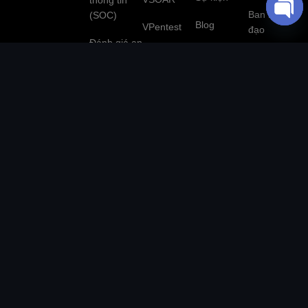
thông tin
Ban lãnh
(SOC)
Blog
VPentest
đạo
O
Đánh giá an
P
Tuyển dụng
VNCS
Đối tác
toàn thông
E
Global
công nghệ
tin (Pentest)
N
Threat
C
Intelligence
Liên hệ
Ứng cứu -
H
xử lý sự cố
A
Giám sát
an toàn
T
website tập
thông tin
Y
trung
Đánh giá và
Bảo mật OT
tư vấn tuân
thủ
Mô phỏng
tấn công
(Red team)
Trung tâm
vận hành