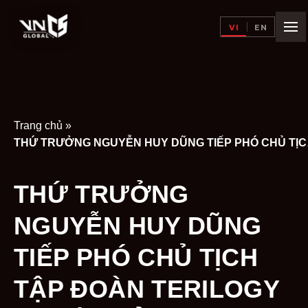
VI
EN
Trang chủ
»
THỨ TRƯỞN
THỨ TRƯỞNG
NGUYỄN HUY DŨNG
TIẾP PHÓ CHỦ TỊCH
TẬP ĐOÀN TERILOGY