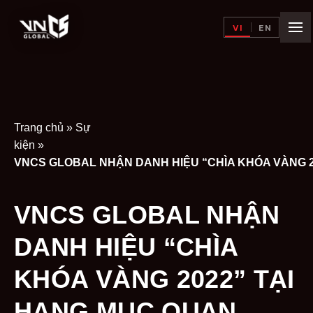
VI
EN
Trang chủ
»
Sự
kiện
»
VNCS GLOBAL NHẬN
DANH HIỆU “CHÌA
KHÓA VÀNG 2022” TẠI
HẠNG MỤC QUAN