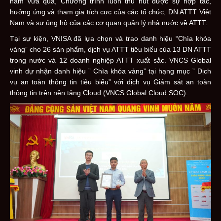
năm vừa qua, Chương trình luôn thu hút được sự hợp tác,
hưởng ứng và tham gia tích cực của các tổ chức, DN ATTT Việt
Nam và sự ủng hộ của các cơ quan quản lý nhà nước về ATTT.
Tại sự kiện, VNISA đã lựa chọn và trao danh hiệu “Chìa khóa
vàng” cho 26 sản phẩm, dịch vụ ATTT tiêu biểu của 13 DN ATTT
trong nước và 12 doanh nghiệp ATTT xuất sắc. VNCS Global
vinh dự nhận danh hiệu ” Chìa khóa vàng” tại hạng mục ” Dịch
vụ an toàn thông tin tiêu biểu” với dịch vụ Giám sát an toàn
thông tin trên nền tảng Cloud (VNCS Global Cloud SOC).