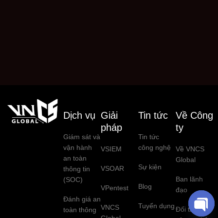
Dịch vụ
Giải
Tin tức
Về Công
pháp
ty
Giám sát và
Tin tức
vận hành
công nghệ
VSIEM
Về VNCS
an toàn
Global
Sự kiện
VSOAR
thông tin
Ban lãnh
(SOC)
Blog
VPentest
đạo
Đánh giá an
Tuyển dụng
VNCS
Đối tác
toàn thông