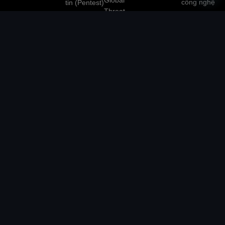
Global
công nghệ
tin (Pentest)
O
Threat
P
Intelligence
Liên hệ
Ứng cứu -
E
xử lý sự cố
N
Giám sát
an toàn
C
website tập
thông tin
H
trung
A
Đánh giá và
T
Bảo mật OT
tư vấn tuân
Y
thủ
Mô phỏng
tấn công
(Red team)
Trung tâm
vận hành
dịch vụ tổng
hợp