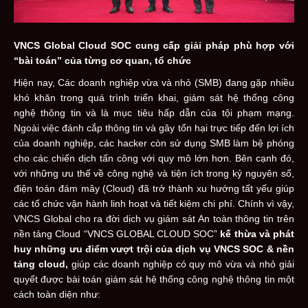
VNCS Global Cloud SOC cung cấp giải pháp phù hợp với
“bài toán” của từng cơ quan, tổ chức
Hiện nay, Các doanh nghiệp vừa và nhỏ (SMB) đang gặp nhiều
khó khăn trong quá trình triển khai, giám sát hệ thống công
nghệ thông tin và là mục tiêu hấp dẫn của tội phạm mạng.
Ngoài việc đánh cắp thông tin và gây tổn hại trực tiếp đến lợi ích
của doanh nghiệp, các hacker còn sử dụng SMB làm bệ phóng
cho các chiến dịch tấn công với quy mô lớn hơn. Bên cạnh đó,
với những ưu thế về công nghệ và tiện ích trong kỷ nguyên số,
điện toán đám mây (Cloud) đã trở thành xu hướng tất yếu giúp
các tổ chức vận hành linh hoạt và tiết kiệm chi phí. Chính vì vậy,
VNCS Global cho ra đời dịch vụ giám sát An toàn thông tin trên
nền tảng Cloud “VNCS GLOBAL CLOUD SOC”
kế thừa và phát
huy
những ưu điểm vượt trội
của dịch vụ VNCS SOC & nền
tảng cloud
,
giúp các doanh nghiệp có quy mô vừa và nhỏ giải
quyết được bài toán giám sát hệ thống công nghệ thông tin một
cách toàn diện như: