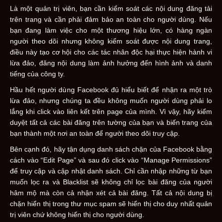
Là một quản trị viên, bạn cần kiểm soát các nội dung đăng tải
trên trang và cần phải đảm bảo an toàn cho người dùng. Nếu
bạn đang làm việc cho một thương hiệu lớn, có hàng ngàn
người theo dõi nhưng không kiểm soát được nội dung trang,
điều này tạo cơ hội cho các tác nhân độc hại thực hiện hành vi
lừa đảo, đăng nội dung làm ảnh hưởng đến hình ảnh và danh
tiếng của công ty.
Hầu hết người dùng Facebook đủ hiểu biết để nhận ra một trò
lừa đảo, nhưng chúng ta đều không muốn người dùng phải lo
lắng khi click vào liên kết trên page của mình. Vì vậy, hãy kiểm
duyệt tất cả các bài đăng trên tường của bạn và biến trang của
bạn thành một nơi an toàn để người theo dõi truy cập.
Bên cạnh đó, hãy tận dụng danh sách chặn của Facebook bằng
cách vào “Edit Page” và sau đó click vào “Manage Permissions”
để truy cập và cập nhật danh sách. Chỉ cần nhập những từ bạn
muốn lọc ra và Blacklist sẽ không chỉ lọc bài đăng của người
hâm mộ mà còn cả nhận xét cả bài đăng. Tất cả nội dung bị
chặn hiển thị trong thư mục spam sẽ hiển thị cho duy nhất quản
trị viên chứ không hiển thị cho người dùng.