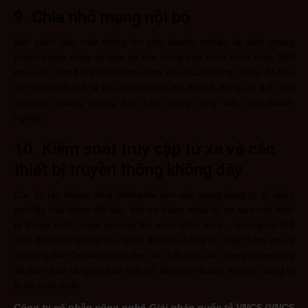
9. Chia nhỏ mạng nội bộ
Một cách bảo mật thông tin cho doanh nghiệp là tách mạng
thành nhiều vùng và bảo vệ các vùng một cách thích hợp. Một
khu vực có thể chỉ dành cho công việc quan trọng, trong đó khu
vực khác có thể là khu vực khách mà khách hàng có thể lướt
internet, nhưng không truy cập mạng công việc của doanh
nghiệp.
10. Kiểm soát truy cập từ xa và các
thiết bị truyền thông không dây
Các tin tặc không nhất thiết phải làm việc trong công ty, tổ chức
mới lấy cắp được dữ liệu. Với sự thâm nhập từ xa qua các thiết
bị thông minh hoặc qua hệ file virus đính kèm… chúng có thể
thay đổi toàn bộ dữ liệu hoặc ăn cắp thông tin, hay thậm chí là
đòi tống tiền.Do vậy, cần kiểm tra chặt chẽ các mạng không dây
để đảm bảo rằng sự bảo mật dữ liệu cho doanh nghiệp, công ty
là an toàn nhất.
Công ty cổ phần công nghệ Giải pháp quốc tế VNCS (VNCS