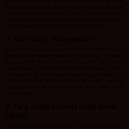
mạng chính là tường lửa. Các doanh nghiệp nên thiết lập tường
lửa để cung cấp rào cản giữa dữ liệu và tội phạm mạng.Ngoài
tường lửa bên ngoài tiêu chuẩn, hiện nay nhiều công ty đang
bắt đầu cài đặt tường lửa nội bộ để cung cấp bảo vệ bổ sung.
Điều này cũng cần thiết cho nhân viên làm việc tại nhà
4. Bảo mật hệ thống website
Website là phương tiện quan trọng liên kết và tăng độ nhận diện
thương hiệu của doanh nghiệp đối với khách hàng. Tuy nhiên,
đây cũng chính là điểm yếu bị tấn công nhiều nhất. Việc sử
dụng các công cụ bảo mật & cảnh báo sự cố website là rất cần
thiết. Ngoài ra đối với các doanh nghiệp thương mại điện tử, tài
chính – ngân hàng, ví điện tử, thanh toán online,… nên thực
hiện pen-test thường xuyên cho website để chủ động phòng
tránh tấn công.
5. Tăng cường bảo mật Email doanh
nghiệp
Theo một đánh giá gần đây cho biết, Gần một nửa số tệp đính