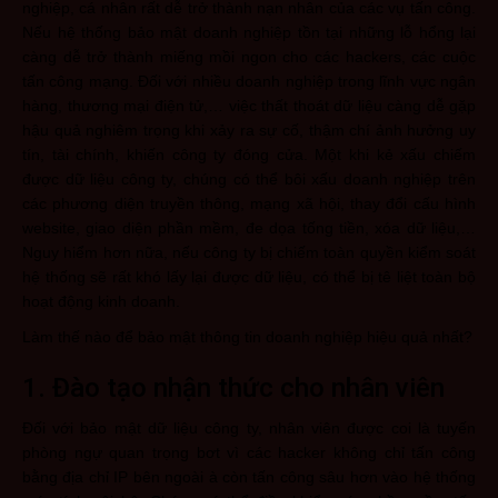
nghiệp, cá nhân rất dễ trở thành nạn nhân của các vụ tấn công.
Nếu hệ thống bảo mật doanh nghiệp tồn tại những lỗ hổng lại
càng dễ trở thành miếng mồi ngon cho các hackers, các cuộc
tấn công mạng. Đối với nhiều doanh nghiệp trong lĩnh vực ngân
hàng, thương mại điện tử,… việc thất thoát dữ liệu càng dễ gặp
hậu quả nghiêm trọng khi xảy ra sự cố, thậm chí ảnh hưởng uy
tín, tài chính, khiến công ty đóng cửa. Một khi kẻ xấu chiếm
được dữ liệu công ty, chúng có thể bôi xấu doanh nghiệp trên
các phương diện truyền thông, mạng xã hội, thay đổi cấu hình
website, giao diện phần mềm, đe dọa tống tiền, xóa dữ liệu,…
Nguy hiểm hơn nữa, nếu công ty bị chiếm toàn quyền kiểm soát
hệ thống sẽ rất khó lấy lại được dữ liệu, có thể bị tê liệt toàn bộ
hoạt động kinh doanh.
Làm thế nào để bảo mật thông tin doanh nghiệp hiệu quả nhất?
1. Đào tạo nhận thức cho nhân viên
Đối với bảo mật dữ liệu công ty, nhân viên được coi là tuyến
phòng ngự quan trọng bơt vì các hacker không chỉ tấn công
bằng địa chỉ IP bên ngoài à còn tấn công sâu hơn vào hệ thống