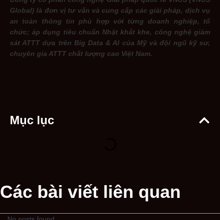
Global) là đơn vị tư vấn và cung cấp các giải pháp, dịch vụ
an toàn thông tin phù hợp với từng doanh nghiệp, tổ
chức; áp dụng tiêu chuẩn Nhật khắt khe, công nghệ giám
sát ATTT dựa trên Big Data & AI của Mỹ và đội ngũ kỹ sư,
chuyên gia ATTT chất lượng cao Việt Nam.
Mục lục
Các bài viết liên quan
No posts found.