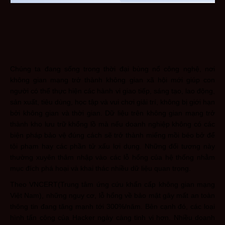
Chúng ta đang sống trong thời đại bùng nổ công nghệ, nơi
không gian mạng trở thành không gian xã hội mới giúp con
người có thể thực hiện các hành vi giao tiếp, sáng tạo, lao động,
sản xuất, tiêu dùng, học tập và vui chơi giải trí, không bị giới hạn
bởi không gian và thời gian. Dữ liệu trên không gian mạng trở
thành kho lưu trữ khổng lồ mà nếu doanh nghiệp không có các
biện pháp bảo vệ đúng cách sẽ trở thành miếng mồi béo bở để
tội phạm hay các phần tử xấu lợi dụng. Những đối tượng này
thường xuyên thâm nhập vào các lỗ hổng của hệ thống nhằm
mục đích phá hoại và khai thác nhiều dữ liệu quan trọng.
Theo VNCERT(Trung tâm ứng cứu khẩn cấp không gian mạng
Việt Nam), những nguy cơ, lỗ hổng về bảo mật gây mất an toàn
thông tin đang tăng mạnh tới 300%/năm. Bên cạnh đó, các loại
hình tấn công của Hacker ngày càng tinh vi hơn. Nhiều doanh