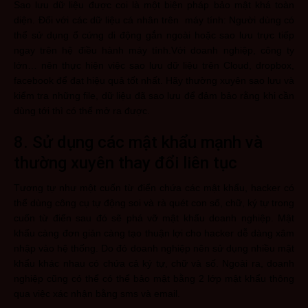
Sao lưu dữ liệu được coi là một biện pháp bảo mật khá toàn
diện. Đối với các dữ liệu cá nhân trên máy tính: Người dùng có
thể sử dụng ổ cứng di động gắn ngoài hoặc sao lưu trực tiếp
ngay trên hệ điều hành máy tính.Với doanh nghiệp, công ty
lớn… nên thực hiện việc sao lưu dữ liệu trên Cloud, dropbox,
facebook để đạt hiệu quả tốt nhất. Hãy thường xuyên sao lưu và
kiểm tra những file, dữ liệu đã sao lưu để đảm bảo rằng khi cần
dùng tới thì có thể mở ra được.
8. Sử dụng các mật khẩu mạnh và
thường xuyên thay đổi liên tục
Tương tự như một cuốn từ điển chứa các mật khẩu, hacker có
thể dùng công cụ tự động soi và rà quét con số, chữ, ký tự trong
cuốn từ điển sau đó sẽ phá vỡ mật khẩu doanh nghiệp. Mật
khẩu càng đơn giản càng tạo thuận lợi cho hacker dễ dàng xâm
nhập vào hệ thống. Do đó doanh nghiệp nên sử dụng nhiều mật
khẩu khác nhau có chứa cả ký tự, chữ và số. Ngoài ra, doanh
nghiệp cũng có thể có thể bảo mật bằng 2 lớp mật khẩu thông
qua việc xác nhận bằng sms và email.