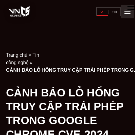
VI
EN
Trang chủ
»
Tin
công nghệ
»
CẢNH BÁO LỖ HỔNG TRUY
CẢNH BÁO LỖ HỔNG
TRUY CẬP TRÁI PHÉP
TRONG GOOGLE
CHROME CVE-2024-