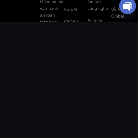
Giám sát và
Tin tức
vận hành
công nghệ
VSIEM
Về VNCS
an toàn
Global
O
Sự kiện
VSOAR
thông tin
P
Ban lãnh
(SOC)
E
Blog
VPentest
đạo
N
Đánh giá an
C
Tuyển dụng
VNCS
Đối tác
toàn thông
H
Global
công nghệ
tin (Pentest)
A
Threat
T
Intelligence
Liên hệ
Ứng cứu -
Y
xử lý sự cố
Giám sát
an toàn
website tập
thông tin
trung
Đánh giá và
Bảo mật OT
tư vấn tuân
thủ
Mô phỏng
tấn công