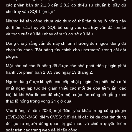
các phiên bản từ 2.1.3 đến 2.8.2 do thiếu sự chuẩn bị đầy đủ
cho truy vấn SQL hiện tại.”
Những kẻ tấn công chưa xác thực có thể tận dụng lỗ hổng này
để thêm các truy vấn SQL bổ sung vào các truy vấn đã tồn tại
và trích xuất dữ liệu nhạy cảm từ cơ sở dữ liệu.
Đáng chú ý rằng vấn đề này chỉ ảnh hưởng đến người dùng đã
chọn tùy chọn “Bật bảng tùy chỉnh cho usermeta” trong cài đặt
plugin.
Một bản vá cho lỗ hổng đã được các nhà phát triển plugin phát
hành với phiên bản 2.8.3 vào ngày 19 tháng 2.
Người dùng được khuyến cáo cập nhật plugin lên phiên bản mới
nhất ngay lập tức để giảm thiểu các mối đe dọa tiềm ẩn, đặc
biệt là khi Wordfence đã chặn một cuộc tấn công cố gắng khai
thác lỗ hổng trong vòng 24 giờ qua.
Vào tháng 7 năm 2023, một điểm yếu khác trong cùng plugin
(CVE-2023-3460, điểm CVSS: 9.8) đã bị các kẻ đe dọa tận dụng
để tạo ra người dùng quản trị giả mạo và chiếm quyền kiểm
soát trên các trang web dễ bị tấn công.