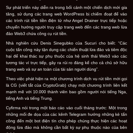
Sự phát triển này diễn ra trong bối cảnh một chiến dịch mới gia
tăng, sử dụng các trang web WordPress bị chiếm đoạt để vào
các trình rút tiền tiền điện tử như Angel Drainer trực tiếp hoặc
chuyển hướng người truy cập trang web đến các trang web lừa
đảo Web3 chứa công cụ rút tiền.
Nhà nghiên cứu Denis Sinegubko của Sucuri cho biết: “Các
cuộc tấn công này tận dụng các chiến thuật lừa đảo và tiêm độc
hại để khai thác sự phụ thuộc của hệ sinh thái Web3 vào các
tương tác ví trực tiếp, gây ra rủi ro đáng kể cho cả chủ sở hữu
trang web và sự an toàn của tài sản người dùng”.
Theo việc phát hiện ra một chương trình dịch vụ rút tiền mới gọi
là CG (viết tắt của CryptoGrab) chạy một chương trình liên kết
mạnh mẽ với 10.000 thành viên bao gồm người nói tiếng Nga,
tiếng Anh và tiếng Trung.
Cyfirma nói trong một báo cáo vào cuối tháng trước: Một trong
những mối đe dọa của các kênh Telegram hướng những kẻ tấn
công đến một bot điện tín cho phép chúng thực hiện các hoạt
động lừa đảo mà không cần bất kỳ sự phụ thuộc nào của bên