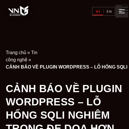
VI
EN
Trang chủ
»
Tin
công nghệ
»
CẢNH BÁO V
CẢNH BÁO VỀ PLUGIN
WORDPRESS – LỖ
HỔNG SQLI NGHIÊM
TRỌNG ĐE DỌA HƠN