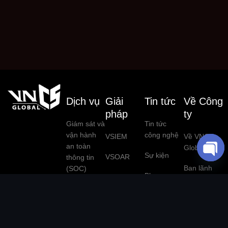
Dịch vụ
Giải
Tin tức
Về Công
pháp
ty
Giám sát và
Tin tức
vận hành
công nghệ
VSIEM
Về VNCS
an toàn
Global
Sự kiện
VSOAR
thông tin
O
Ban lãnh
(SOC)
Blog
VPentest
P
đạo
E
Đánh giá an
Tuyển dụng
VNCS
Đối tác
N
toàn thông
Global
công nghệ
C
tin (Pentest)
Threat
H