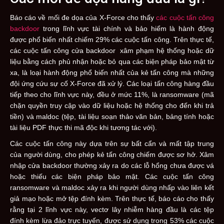
Báo cáo về mối đe dọa của X-Force cho thấy
các cuộc tấn công
backdoor
trong lĩnh vực tài chính và bảo hiểm là hành động
được phổ biến nhất chiếm 29% các cuộc tấn công. Trên thực tế,
các cuộc tấn công cửa backdoor xâm phạm hệ thống hoặc dữ
liệu bằng cách phủ nhận hoặc bỏ qua các biện pháp bảo mật từ
xa, là loại hành động phổ biến nhất của kẻ tấn công mà những
đội ứng cứu sự cố X-Force đã xử lý. Các loại tấn công hàng đầu
tiếp theo cho lĩnh vực này, đều ở mức 11%, là ransomware (mã
chặn quyền truy cập vào dữ liệu hoặc hệ thống cho đến khi trả
tiền) và maldoc (tệp, tài liệu soạn thảo văn bản, bảng tính hoặc
tài liệu PDF thực thi mã độc khi tương tác với).
Các cuộc tấn công này dựa trên sự bất cẩn và mất tập trung
của người dùng, cho phép kẻ tấn công chiếm được sơ hở. Xâm
nhập cửa backdoor thường xảy ra do các lỗ hổng chưa được vá
hoặc thiếu các biện pháp bảo mật. Các cuộc tấn công
ransomware và maldoc xảy ra khi người dùng nhấp vào liên kết
giả mạo hoặc mở tệp đính kèm. Trên thực tế, báo cáo cho thấy
rằng tại 2 lĩnh vực này, vectơ lây nhiễm hàng đầu là các tệp
đính kèm lừa đảo trực tuyến, được sử dụng trong 53% các cuộc