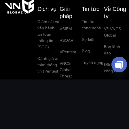
Dịch vụ
Giải
Tin tức
Về Công
pháp
ty
Giám sát và
Tin tức
vận hành
công nghệ
VSIEM
Về VNCS
an toàn
Global
Sự kiện
VSOAR
thông tin
Ban lãnh
(SOC)
Blog
VPentest
đạo
Đánh giá an
Tuyển dụng
VNCS
Đối tác
toàn thông
Global
công nghệ
tin (Pentest)
O
Threat
P
Intelligence
Liên hệ
Ứng cứu -
E
xử lý sự cố
Giám sát
N
an toàn
website tập
C
thông tin
trung
H
A
Đánh giá và
Bảo mật OT
T
tư vấn tuân
Y
thủ