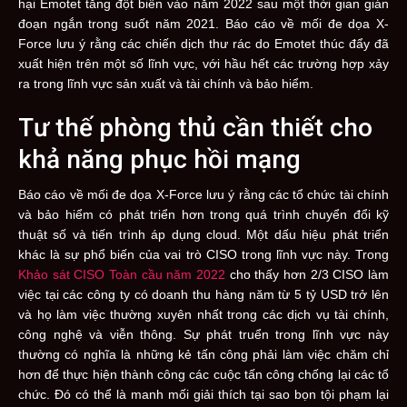
hại Emotet tăng đột biến vào năm 2022 sau một thời gian gián
đoạn ngắn trong suốt năm 2021. Báo cáo về mối đe dọa X-
Force lưu ý rằng các chiến dịch thư rác do Emotet thúc đẩy đã
xuất hiện trên một số lĩnh vực, với hầu hết các trường hợp xảy
ra trong lĩnh vực sản xuất và tài chính và bảo hiểm.
Tư thế phòng thủ cần thiết cho
khả năng phục hồi mạng
Báo cáo về mối đe dọa X-Force lưu ý rằng các tổ chức tài chính
và bảo hiểm có phát triển hơn trong quá trình chuyển đổi kỹ
thuật số và tiến trình áp dụng cloud. Một dấu hiệu phát triển
khác là sự phổ biến của vai trò CISO trong lĩnh vực này. Trong
Khảo sát CISO Toàn cầu năm 2022
cho thấy hơn 2/3 CISO làm
việc tại các công ty có doanh thu hàng năm từ 5 tỷ USD trở lên
và họ làm việc thường xuyên nhất trong các dịch vụ tài chính,
công nghệ và viễn thông. Sự phát truển trong lĩnh vực này
thường có nghĩa là những kẻ tấn công phải làm việc chăm chỉ
hơn để thực hiện thành công các cuộc tấn công chống lại các tổ
chức. Đó có thể là manh mối giải thích tại sao bọn tội phạm lại