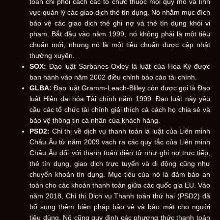
toán chi phối cách các tổ chức thuộc mọi quy mô và lĩnh
vực quản lý các giao dịch thẻ tín dụng. Nó nhằm mục đích
bảo vệ các giao dịch thẻ ghi nợ và thẻ tín dụng khỏi vi
phạm. Bắt đầu vào năm 1999, nó không phải là một tiêu
chuẩn mới, nhưng nó là một tiêu chuẩn được cập nhật
thường xuyên.
SOX:
Đạo luật Sarbanes-Oxley là luật của Hoa Kỳ được
ban hành vào năm 2002 điều chỉnh báo cáo tài chính.
GLBA:
Đạo luật Gramm-Leach-Bliley còn được gọi là Đạo
luật Hiện đại hóa Tài chính năm 1999. Đạo luật này yêu
cầu các tổ chức tài chính giải thích cả cách họ chia sẻ và
bảo vệ thông tin cá nhân của khách hàng.
PSD2:
Chỉ thị về dịch vụ thanh toán là luật của Liên minh
Châu Âu từ năm 2009 vạch ra các quy tắc của Liên minh
Châu Âu đối với thanh toán điện tử như ghi nợ trực tiếp,
thẻ tín dụng, giao dịch trực tuyến và di động cũng như
chuyển khoản tín dụng. Mục tiêu của nó là đảm bảo an
toàn cho các khoản thanh toán giữa các quốc gia EU. Vào
năm 2018, Chỉ thị Dịch vụ Thanh toán thứ hai (PSD2) đã
bổ sung thêm biện pháp bảo vệ và bảo mật cho người
tiêu dùng. Nó cũng quy định các phương thức thanh toán