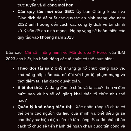
trực tuyến và di động mới hơn.
Các quy tắc mới của SEC:
Ủy ban Chứng khoán và
Giao dịch đã đề xuất các quy tắc an ninh mạng vào năm
2022 ảnh hưởng đến cách các công ty dịch vụ tài chính
xử lý vấn đề an ninh mạng . Họ hy vọng sẽ hoàn thiện các
quy tắc vào khoảng năm 2023
Báo cáo
Chỉ số Thông minh về Mối đe dọa X-Force
của IBM
2023 cho biết, ba hành động các tổ chức có thể thực hiện:
Theo dõi tài sản:
biết những gì tổ chức đang bảo vệ,
khả năng hấp dẫn của nó đối với bọn tội phạm mạng và
thời điểm tài sản được quyết toán.
Biết đối thủ:
Ai đang đến tổ chức và tại sao? tinh vi đến
mức nào và họ sẽ cố gắng khai thác tổ chức như thế
nào?
Quản lý khả năng hiển thị:
Xác nhận rằng tổ chức có
thể xem các nguồn dữ liệu của mình và biết điều gì sẽ
cho thấy sự hiện diện của kẻ tấn công. Sau đó phác thảo
cách tổ chức sẽ tiến hành để ngăn chặn cuộc tấn công và