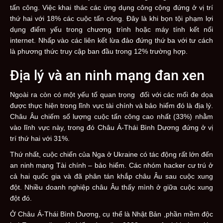
tấn công. Việc khai thác các ứng dụng công cộng đứng ở vị trí
thứ hai với 18% các cuộc tấn công. Đây là khi bọn tội phạm lợi
dụng điểm yếu trong chương trình hoặc máy tính kết nối
internet. Nhấp vào các liên kết lừa đảo đứng thứ ba với tư cách
là phương thức truy cập ban đầu trong 12% trường hợp.
Địa lý và an ninh mạng đan xen
Ngoài ra còn có một yếu tố quan trọng đối với các mối đe dọa
được thực hiện trong lĩnh vực tài chính và bảo hiểm đó là địa lý.
Châu Âu chiếm ​​số lượng cuộc tấn công cao nhất (33%) nhằm
vào lĩnh vực này, trong đó Châu Á-Thái Bình Dương đứng ở vị
trí thứ hai với 31%.
Thứ nhất, cuộc chiến của Nga ở Ukraine có tác động rất lớn đến
an ninh mạng Tài chính – bảo hiểm. Các nhóm hacker cư trú ở
cả hai quốc gia và đã phân tán khắp châu Âu sau cuộc xung
đột. Nhiều doanh nghiệp châu Âu thấy mình ở giữa cuộc xung
đột đó.
Ở Châu Á-Thái Bình Dương, cụ thể là Nhật Bản ,phần mềm độc