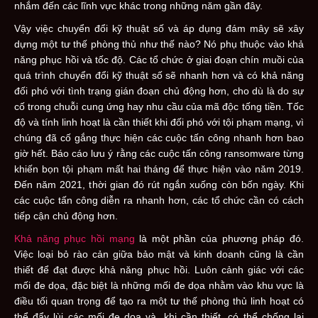
nhắm đến các lĩnh vực khác trong những năm gần đây.
Vậy việc chuyển đổi kỹ thuật số và áp dụng đám mây sẽ xây
dựng một tư thế phòng thủ như thế nào? Nó phụ thuộc vào khả
năng phục hồi và tốc độ. Các tổ chức ở giai đoạn chín muồi của
quá trình chuyển đổi kỹ thuật số sẽ nhanh hơn và có khả năng
đối phó với tình trạng gián đoạn chủ động hơn, cho dù là do sự
cố trong chuỗi cung ứng hay nhu cầu của mã độc tống tiền. Tốc
độ và tính linh hoạt là cần thiết khi đối phó với tội phạm mạng, vì
chúng đã cố gắng thực hiện các cuộc tấn công nhanh hơn bao
giờ hết. Báo cáo lưu ý rằng các cuộc tấn công ransomware từng
khiến bọn tội phạm mất hai tháng để thực hiện vào năm 2019.
Đến năm 2021, thời gian đó rút ngắn xuống còn bốn ngày. Khi
các cuộc tấn công diễn ra nhanh hơn, các tổ chức cần có cách
tiếp cận chủ động hơn.
Khả năng phục hồi mạng
là một phần của phương pháp đó.
Việc loại bỏ rào cản giữa bảo mật và kinh doanh cũng là cần
thiết để đạt được khả năng phục hồi. Luôn cảnh giác với các
mối đe dọa, đặc biệt là những mối đe dọa nhằm vào khu vực là
điều tối quan trọng để tạo ra một tư thế phòng thủ linh hoạt có
thể đẩy lùi các mối đe dọa và, khi cần thiết, có thể chống lại