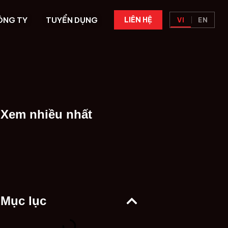
ÔNG TY
TUYỂN DỤNG
LIÊN HỆ
VI
EN
Xem nhiều nhất
Mục lục