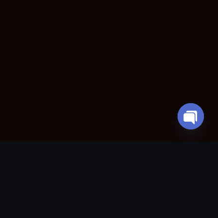
O
P
E
N
y
C
H
al
A
T