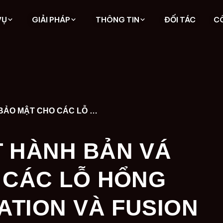
VỤ
GIẢI PHÁP
THÔNG TIN
ĐỐI TÁC
C
VMWARE PHÁT HÀNH BẢN VÁ BẢO MẬT CHO CÁC LỖ HỔNG ESXI, WORKSTATION VÀ FUSION
 HÀNH BẢN VÁ
 CÁC LỖ HỔNG
ATION VÀ FUSION