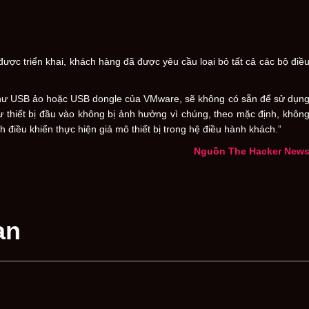
ược triển khai, khách hàng đã được yêu cầu loại bỏ tất cả các bộ điề
, như USB ảo hoặc USB dongle của VMware, sẽ không có sẵn để sử dụn
 thiết bị đầu vào không bị ảnh hưởng vì chúng, theo mặc định, khôn
 điều khiển thực hiện giả mô thiết bị trong hệ điều hành khách.”
Nguồn The Hacker New
an