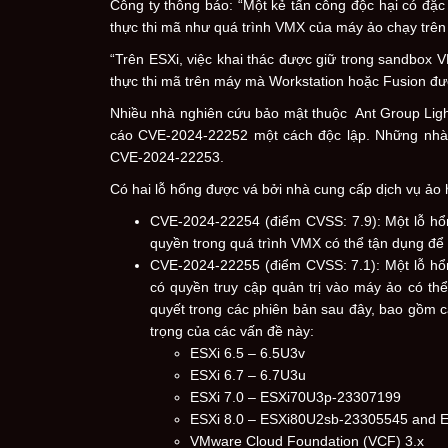
Công ty thông báo: “Một kẻ tấn công độc hại có đặc
thực thi mã như quá trình VMX của máy ảo chạy trên
“Trên ESXi, việc khai thác được giữ trong sandbox V
thực thi mã trên máy mà Workstation hoặc Fusion đượ
Nhiều nhà nghiên cứu bảo mật thuộc Ant Group Ligh
cáo CVE-2024-22252 một cách độc lập. Những nhà
CVE-2024-22253.
Có hai lỗ hổng được vá bởi nhà cung cấp dịch vụ ả
CVE-2024-22254 (điểm CVSS: 7.9): Một lỗ hổn
quyền trong quá trình VMX có thể tận dụng để 
CVE-2024-22255 (điểm CVSS: 7.1): Một lỗ hổn
có quyền truy cập quản trị vào máy ảo có thể
quyết trong các phiên bản sau đây, bao gồm 
trọng của các vấn đề này:
ESXi 6.5 – 6.5U3v
ESXi 6.7 – 6.7U3u
ESXi 7.0 – ESXi70U3p-23307199
ESXi 8.0 – ESXi80U2sb-23305545 and
VMware Cloud Foundation (VCF) 3.x