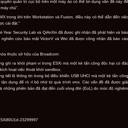
 quyền quản trị cục bộ trên một máy ảo có thể lợi dụng vấn đề này đ
 máy chủ”.
MX trong khi trên Workstation và Fusion, điều này có thể dẫn đến việ
c cài đặt.”
t-Year Security Lab và QiAnXin đã được ghi nhận đã phát hiện và bá
 nghiên cứu bảo mật VictorV và Wei đã được công nhận đã báo cá
o hóa thuộc sở hữu của Broadcom:
g ghi ra khỏi phạm vi trong ESXi mà một kẻ tấn công độc hại có đặ
kích hoạt việc thoát khỏi sandbox.
g tiết lộ thông tin trong bộ điều khiển USB UHCI mà một kẻ tấn côn
 tận dụng để rò rỉ bộ nhớ từ quá trình vmx. Các vấn đề đã được giả
cả những phiên bản đã đạt đến cuối vòng đời (EoL) do mức độ nghiê
 ESXi80U1d-23299997