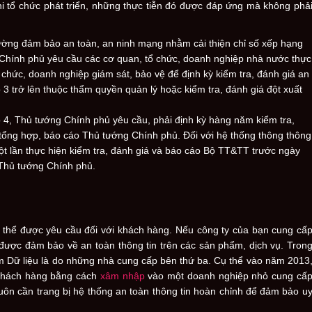
i tổ chức phát triển, những thực tiễn đó được đáp ứng mà không phả
 cường đảm bảo an toàn, an ninh mạng nhằm cải thiện chỉ số xếp hạng
 Chính phủ yêu cầu các cơ quan, tổ chức, doanh nghiệp nhà nước thực
ổ chức, doanh nghiệp giám sát, bảo vệ để định kỳ kiểm tra, đánh giá an
ộ 3 trở lên thuộc thẩm quyền quản lý hoặc kiểm tra, đánh giá đột xuất
độ 4, Thủ tướng Chính phủ yêu cầu, phải định kỳ hàng năm kiểm tra,
tổng hợp, báo cáo Thủ tướng Chính phủ. Đối với hệ thống thông thông
một lần thực hiện kiểm tra, đánh giá và báo cáo Bộ TT&TT trước ngày
Thủ tướng Chính phủ.
ó thể được yêu cầu đối với khách hàng. Nếu công ty của bạn cung cấ
được đảm bảo về an toàn thông tin trên các sản phẩm, dịch vụ. Tron
ạm Dữ liệu là do những nhà cung cấp bên thứ ba. Cụ thể vào năm 2013
 khách hàng bằng cách
xâm nhập
vào một doanh nghiệp nhỏ cung cấ
uôn cần trang bị hệ thống an toàn thông tin hoàn chỉnh để đảm bảo u