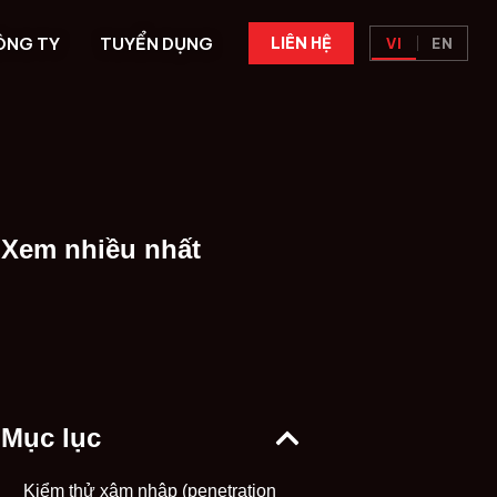
ÔNG TY
TUYỂN DỤNG
LIÊN HỆ
VI
EN
Xem nhiều nhất
Mục lục
Kiểm thử xâm nhập (penetration