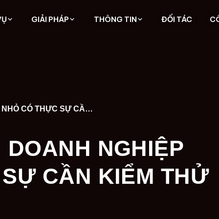
VỤ
GIẢI PHÁP
THÔNG TIN
ĐỐI TÁC
C
CÁC TỔ CHỨC, DOANH NGHIỆP NHỎ CÓ THỰC SỰ CẦN KIỂM THỬ XÂM NHẬP?
, DOANH NGHIỆP
 SỰ CẦN KIỂM THỬ