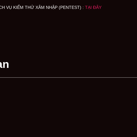
CH VỤ KIỂM THỬ XÂM NHẬP (PENTEST) :
TẠI ĐÂY
an