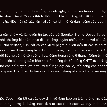
 đích bảo mật để đảm bảo rằng doanh nghiệp được an toàn và dữ liệ
ệu nhạy cảm ở đây có thể là thông tin khách hàng, bí mật kinh doan
nh cắp, điều này sẽ gây tổn hại đến cả kinh tế và danh tiếng của doan
g gây chú ý và là nguồn tin tức béo bở (Equifax, Home Depot, Target
ệp nhỏ thường bị nhắm mục tiêu thường xuyên nhiều hơn so với các tậ
u của Verizon, 61% tất cả các vụ vi phạm dữ liệu đến từ các tổ chức
o các năm. Điều đáng báo động hơn nữa, theo một báo cáo của SEC
ữ liệu và có thể sẽ ngừng hoạt động trong vòng 6 tháng. Công ty nh
Các thiếu sót trong đảm bảo an toàn thông tin hệ thống CNTT từ nhữn
cho các đối tượng lớn hơn. Vì thế một loạt các vụ tấn công các doan
bằng việc khai thác dữ liệu của nhân viên: đăng nhập dịch vụ đám mây
iệc được miễn tất cả các quy định về đảm bảo an toàn thông tin. Cá
ớn trong tương lai bằng cách đưa ra các chính sách và quy trình thự