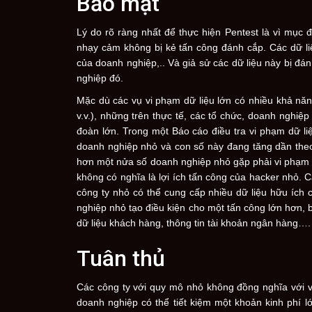
Bảo mật
Lý do rõ ràng nhất để thực hiện Pentest là vì mục
nhạy cảm không bị kẻ tấn công đánh cắp. Các dữ li
của doanh nghiệp,.. Và giả sử các dữ liệu này bị đá
nghiệp đó.
Mặc dù các vụ vi phạm dữ liệu lớn có nhiều khả năn
v.v.), những trên thực tế, các tổ chức, doanh nghi
đoàn lớn. Trong một Báo cáo điều tra vi phạm dữ liệ
doanh nghiệp nhỏ và con số này đang tăng dần the
hơn một nửa số doanh nghiệp nhỏ gặp phải vi phạm d
không có nghĩa là lợi ích tấn công của hacker nhỏ. 
công ty nhỏ có thể cung cấp nhiều dữ liệu hữu ích 
nghiệp nhỏ tạo điều kiện cho một tấn công lớn hơn, 
dữ liệu khách hàng, thông tin tài khoản ngân hàng….
Tuân thủ
Các công ty với quy mô nhỏ không đồng nghĩa với v
doanh nghiệp có thể tiết kiệm một khoản kinh phí l