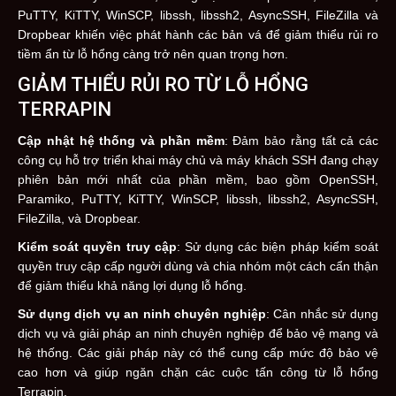
PuTTY, KiTTY, WinSCP, libssh, libssh2, AsyncSSH, FileZilla và
Dropbear khiến việc phát hành các bản vá để giảm thiểu rủi ro
tiềm ẩn từ lỗ hổng càng trở nên quan trọng hơn.
GIẢM THIỂU RỦI RO TỪ LỖ HỔNG
TERRAPIN
Cập nhật hệ thống và phần mềm
: Đảm bảo rằng tất cả các
công cụ hỗ trợ triển khai máy chủ và máy khách SSH đang chạy
phiên bản mới nhất của phần mềm, bao gồm OpenSSH,
Paramiko, PuTTY, KiTTY, WinSCP, libssh, libssh2, AsyncSSH,
FileZilla, và Dropbear.
Kiểm soát quyền truy cập
: Sử dụng các biện pháp kiểm soát
quyền truy cập cấp người dùng và chia nhóm một cách cẩn thận
để giảm thiểu khả năng lợi dụng lỗ hổng.
Sử dụng dịch vụ an ninh chuyên nghiệp
: Cân nhắc sử dụng
dịch vụ và giải pháp an ninh chuyên nghiệp để bảo vệ mạng và
hệ thống. Các giải pháp này có thể cung cấp mức độ bảo vệ
cao hơn và giúp ngăn chặn các cuộc tấn công từ lỗ hổng
Terrapin.