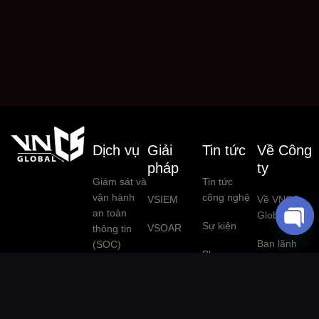
Dịch vụ
Giải
Tin tức
Về Công
pháp
ty
Giám sát và
Tin tức
vận hành
công nghệ
VSIEM
Về VNCS
an toàn
Global
Sự kiện
VSOAR
thông tin
O
Ban lãnh
(SOC)
Blog
VPentest
P
đạo
Đánh giá an
E
Tuyển dụng
VNCS
Đối tác
toàn thông
N
Global
công nghệ
tin (Pentest)
C
Threat